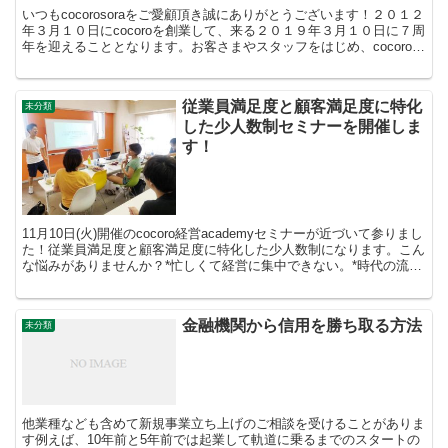
いつもcocorosoraをご愛顧頂き誠にありがとうございます！２０１２
年３月１０日にcocoroを創業して、来る２０１９年３月１０日に７周
年を迎えることとなります。お客さまやスタッフをはじめ、cocoroグ
ループに日頃から関わってくださる...
従業員満足度と顧客満足度に特化
未分類
した少人数制セミナーを開催しま
す！
11月10日(火)開催のcocoro経営academyセミナーが近づいて参りまし
た！従業員満足度と顧客満足度に特化した少人数制になります。こん
な悩みがありませんか？*忙しくて経営に集中できない。*時代の流れ
が読めなく不安だ*今の経営手法が未...
金融機関から信用を勝ち取る方法
未分類
他業種なども含めて新規事業立ち上げのご相談を受けることがありま
す例えば、10年前と5年前では起業して軌道に乗るまでのスタートの