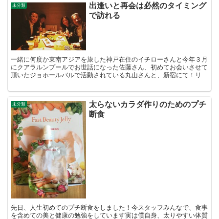
出逢いと再会は必然のタイミング
未分類
で訪れる
一緒に何度か東南アジアを旅した神戸在住のイチローさんと今年３月
にクアラルンプールでお世話になった佐藤さん、初めてお会いさせて
頂いたジョホールバルで活動されている丸山さんと、新宿にて！リア
ルで貴重なお話しも沢山聞けて、奇跡的なタイミングの出逢...
太らないカラダ作りのためのプチ
未分類
断食
先日、人生初めてのプチ断食をしました！今スタッフみんなで、食事
を含めての美と健康の勉強をしています実は僕自身、太りやすい体質