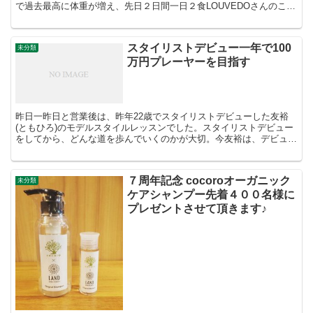
で過去最高に体重が増え、先日２日間一日２食LOUVEDOさんのこの
ゼリーと水とお茶のみのプチ断食をしました参考までに...
スタイリストデビュー一年で100
未分類
万円プレーヤーを目指す
昨日一昨日と営業後は、昨年22歳でスタイリストデビューした友裕
(ともひろ)のモデルスタイルレッスンでした。スタイリストデビュー
をしてから、どんな道を歩んでいくのかが大切。今友裕は、デビュー
一年で100万円プレーヤーになることを目指して日々取...
７周年記念 cocoroオーガニック
未分類
ケアシャンプー先着４００名様に
プレゼントさせて頂きます♪