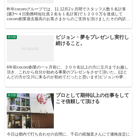
昨年cocoroグループでは、11.12月2ヶ月間でスタッフ人数５名計算
(週3〜４日勤務時短社員２名を１名計算)で１２００万を達成して
cocoro創業過去最高のお客さまからのご支持を頂けましたその内訳と
して、スタイリストでフル稼動しているの...
ビジョン・夢をプレゼンし実行し
未分類
続けること。
6年前cocoro創業の一ヶ月前に、２００名以上の方に立川までお越し
頂き、これから自分が始める事業のプレゼンをさせて頂いた。(ほと
んどの方が立川に来るのが初めてだったと思います)ビジョンや夢を
語ったりプレゼンした瞬間にそれは、現実化します。...
プロとして期待以上の仕事をして
未分類
こそ信頼して頂ける
今日は都内で打ち合わせの合間に、千石の紙舗直さんにて価格改定に