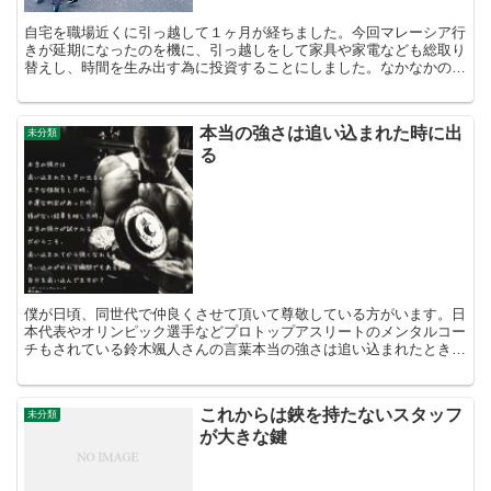
自宅を職場近くに引っ越して１ヶ月が経ちました。今回マレーシア行
きが延期になったのを機に、引っ越しをして家具や家電なども総取り
替えし、時間を生み出す為に投資することにしました。なかなかの出
費でしたが、その分通勤時間を削減し、より仕事に集中する...
本当の強さは追い込まれた時に出
未分類
る
僕が日頃、同世代で仲良くさせて頂いて尊敬している方がいます。日
本代表やオリンピック選手などプロトップアスリートのメンタルコー
チもされている鈴木颯人さんの言葉本当の強さは追い込まれたときに
出る。大きな怪我をした時、不運な判定があった時、後がな...
これからは鋏を持たないスタッフ
未分類
が大きな鍵