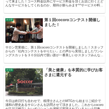
って来ました！コース料金以外にサービス料金を頂くお店に行くとど
んなサービスをしてくれるのか、期待が膨らみます^^サービスや料理
がステキなのは、もちろんですが、事前に伝えてサプライ...
第１回cocoroコンテスト開催し
未分類
ました！
サロン営業後に、第１回cocoroコンテストを開催しました！スタッフ
からの「社内コンテストをやりたい」との声から実現しましたワンレ
ングスカットを３０分以内で競い誰が一番美しいかスタッフみんなで
投票を行い、最高得点者が優勝というフェアルール見...
「美と健康」を本質的に学びお客
未分類
さまに還元する
今日は終日打ち合わせで、税理士さんとのMTGから始まりご紹介で
浦和の歴史あるサロンさんを訪問させて頂きました。これからcocoro
が立川で確立したいポジションを浦和で実現されているという印象を