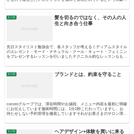
受け、サービスやサロンづくりなども素晴らしかった...
髪を切るのではなく、その人の人
未分類
生と向き合う仕事
先日スタイリスト勉強会で、各スタッフが考えるミディアムスタイル
のエレガント・モード・ナチュラル・クール・キュート・フェミニン
をプレゼンするレッスンを行いましたテクニカル的なレッスンももち
ろん大切ですが、cocoroでは、プレゼン力・自分の言...
ブランドとは、約束を守ること
未分類
cocoroグループでは、滞在時間やお値段、メニュー内容を最初に明確
にお伝えしています施術時間には、1分1秒こだわっていますし、お
待たせしない予約管理を徹底していますそれがお客さまのサロン滞在
時間を濃くし、ゆったりと有意義な時間にしていくだ...
ヘアデザイン+体験を買いに来る
未分類