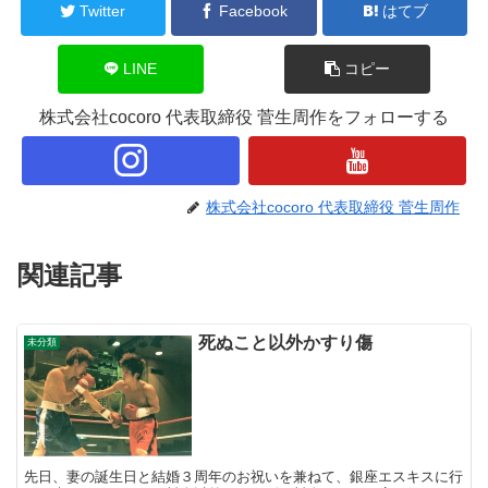
Twitter
Facebook
はてブ
LINE
コピー
株式会社cocoro 代表取締役 菅生周作をフォローする
株式会社cocoro 代表取締役 菅生周作
関連記事
死ぬこと以外かすり傷
未分類
先日、妻の誕生日と結婚３周年のお祝いを兼ねて、銀座エスキスに行