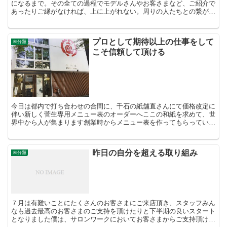
になるまで。その全ての過程でモデルさんやお客さまなど、ご紹介で
あったりご縁がなければ、上に上がれない。周りの人たちとの繋がり
で成り立つのが、ご商売だとも思う。泥臭いかもしれないけ...
プロとして期待以上の仕事をして
未分類
こそ信頼して頂ける
今日は都内で打ち合わせの合間に、千石の紙舗直さんにて価格改定に
伴い新しく菅生専用メニュー表のオーダーへここの和紙を求めて、世
界中から人が集まります創業時からメニュー表を作ってもらっていま
すが、いつも期待以上の仕上がりに感動します！プロとして...
昨日の自分を超える取り組み
未分類
７月は有難いことにたくさんのお客さまにご来店頂き、スタッフみん
なも過去最高のお客さまのご支持を頂けたりと下半期の良いスタート
となりました僕は、サロンワークにおいてお客さまからご支持頂ける