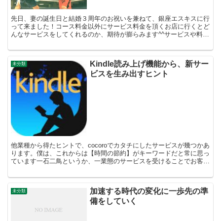
先日、妻の誕生日と結婚３周年のお祝いを兼ねて、銀座エスキスに行
って来ました！コース料金以外にサービス料金を頂くお店に行くとど
んなサービスをしてくれるのか、期待が膨らみます^^サービスや料理
がステキなのは、もちろんですが、事前に伝えてサプライ...
Kindle読み上げ機能から、新サー
未分類
ビスを生み出すヒント
他業種から得たヒントで、cocoroでカタチにしたサービスが幾つかあ
ります。僕は、これからは【時間の節約】がキーワードだと常に思っ
ています一石二鳥というか、一業態のサービスを受けることでお客さ
まにとっては、二業態のサービス価値を感じることが...
加速する時代の変化に一歩先の準
未分類
備をしていく