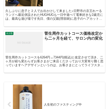
久しぶりに息子と２人でお出かけして来ました♪日野市の京王れーる
ランドへ最近併設されたHUGHUGも一日中遊べて電車好きな2歳児に
は、最高な遊び場です先日、僕の父親(理容師)に息子のヘアカットを
お願いしたらなぜか坊主になっていました〜坊主も新...
菅生周作カットコース価格改定か
未分類
ら二ヶ月を経て、サロン内の変化
菅生周作カットコースを6264円→7344円(税込)と改定させて頂き、二
ヶ月が経ち変わらずお客さまがご来店くださっており大変有り難く思
っていますヘアデザインというのは、お客さまにとってライフスタイ
ルの一部だと認識しているので、価格を改定させ...
人生初のファスティング中