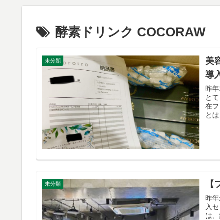
酵素ドリンク COCORAW
美
未分類
導
昨年
とて
在フ
とは
【
未分類
昨年
入セ
は、