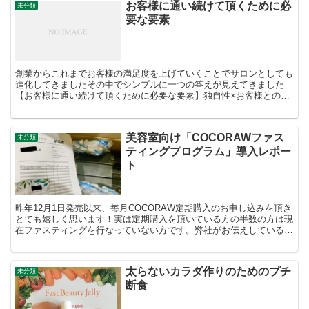
お客様に通い続けて頂くために必
未分類
要な要素
創業からこれまでお客様の満足度を上げていくことでサロンとしても
進化してきましたその中でシンプルに一つの答えが見えてきました
【お客様に通い続けて頂くために必要な要素】独自性×お客様との信
頼関係これからも、そのために必要なことを積み重ねていきた...
美容室向け「COCORAWファス
未分類
ティングプログラム」導入レポー
ト
昨年12月1日発売以来、毎月COCORAW定期購入のお申し込みを頂き
とても嬉しく思います！実は定期購入を頂いている方の半数の方は現
在ファスティングを行なっていない方です。弊社がお伝えしているこ
とは、ファスティングは一つの手段。現在、これまで...
太らないカラダ作りのためのプチ
未分類
断食