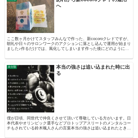
へ
ここ数ヶ月かけてスタッフみんなで作った、新cocoroクレドですが、
朝礼や日々のサロンワークのアクションに落とし込んで運用が始まり
ました♪作るだけでは、風化してしまいます作った後にどのように運
用し、成果に繋げるかが大切だと考えています。スタ...
本当の強さは追い込まれた時に出
未分類
る
僕が日頃、同世代で仲良くさせて頂いて尊敬している方がいます。日
本代表やオリンピック選手などプロトップアスリートのメンタルコー
チもされている鈴木颯人さんの言葉本当の強さは追い込まれたときに
出る。大きな怪我をした時、不運な判定があった時、後がな...