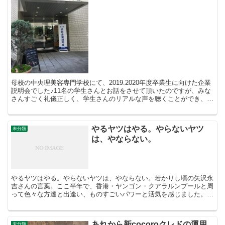
母校の中央理美容専門学校にて、2019.2020年度卒業生に向けた企業
説明会でした♪11名の学生さんとお話をさせて頂いたのですが、みな
さんすごく礼儀正しく、学生さんのリアルな声を聴くことができ、と
ても気づきの多い時間でした！ビジョンを語り、...
やるヤツはやる。やらないヤツ
未分類
は、やならない。
やるヤツはやる。やらないヤツは、やならない。若かりし頃の矢沢永
吉さんの言葉。ここ半年で、香港・ヤンゴン・クアラルンプールと周
って色々な方達と出逢い、ものすごいパワーと活気を感じました。正
直、日本よりエネルギッシュな印象を受けます。でも、場所...
あれから新cocoroクレドの運用
未分類