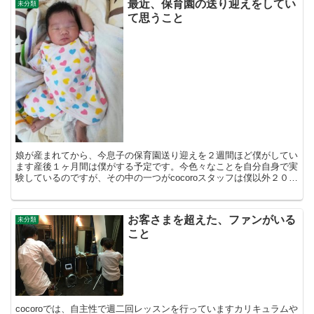
最近、保育園の送り迎えをしてい
未分類
て思うこと
娘が産まれてから、今息子の保育園送り迎えを２週間ほど僕がしてい
ます産後１ヶ月間は僕がする予定です。今色々なことを自分自身で実
験しているのですが、その中の一つがcocoroスタッフは僕以外２０代
で、１０年後に起こり得るライフスタイルの変化を現...
お客さまを超えた、ファンがいる
未分類
こと
cocoroでは、自主性で週二回レッスンを行っていますカリキュラムや