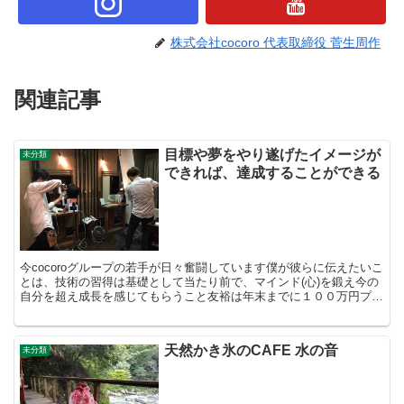
株式会社cocoro 代表取締役 菅生周作
関連記事
目標や夢をやり遂げたイメージが
未分類
できれば、達成することができる
今cocoroグループの若手が日々奮闘しています僕が彼らに伝えたいこ
とは、技術の習得は基礎として当たり前で、マインド(心)を鍛え今の
自分を超え成長を感じてもらうこと友裕は年末までに１００万円プレ
ーヤーになることを目標に取り組んでいて、7月の...
天然かき氷のCAFE 水の音
未分類