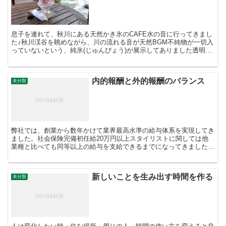
息子を連れて、秋川にある天然かき氷のCAFE水の音に行ってきまし
た♪秋川渓谷を眺めながら、川の流れる音が天然BGM不純物が一切入
っていないという、純氷(じゅんぴょう)が展示してありました透明で
硬く、溶けにくいらしいです暑い夏に清涼感のある時...
内的報酬と外的報酬のバランス
未分類
弊社では、創業から数年かけて業界最高水準の給与体系を実現してき
ました。社会保険完備初任給20万円以上スタイリストに関しては他
業種と比べても同等以上の給与を支給できるまでになってきました。
スタッフの給与はこれからも引き上げていきたいと思い事業...
新しいことを生み出す時間を作る
未分類