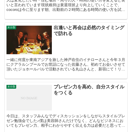
人は変化したい時・住む場所・周りの人・時間の使い方を変えると良
いと言われています現状維持は衰退現状より向上していくことで、
cocoroは今に至ります朝、出勤前の２時間にある時間の使い方を試し
ています・コンディショニング管理の時間(闘い抜ける...
出逢いと再会は必然のタイミング
未分類
で訪れる
一緒に何度か東南アジアを旅した神戸在住のイチローさんと今年３月
にクアラルンプールでお世話になった佐藤さん、初めてお会いさせて
頂いたジョホールバルで活動されている丸山さんと、新宿にて！リア
ルで貴重なお話しも沢山聞けて、奇跡的なタイミングの出逢...
プレゼン力を高め、自分スタイル
未分類
をつくる
今日は、スタッフみんなでディスカッションをしながらスタイルプレ
ゼン勉強会でした♪僕は美容師さんだけでなく、どんなビジネスにお
いてもプレゼン力、相手にわかりやすく伝える力は必要だと思ってい
ます。カウンセリング力・プレゼン力でお客さまの満足度は...