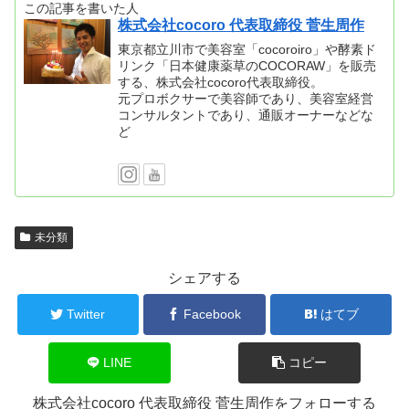
この記事を書いた人
株式会社cocoro 代表取締役 菅生周作
東京都立川市で美容室「cocoroiro」や酵素ド
リンク「日本健康薬草のCOCORAW」を販売
する、株式会社cocoro代表取締役。
元プロボクサーで美容師であり、美容室経営
コンサルタントであり、通販オーナーなどな
ど
未分類
シェアする
Twitter
Facebook
はてブ
LINE
コピー
株式会社cocoro 代表取締役 菅生周作をフォローする