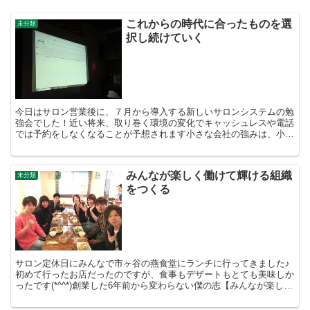
これからの時代に合ったものを選
未分類
択し続けていく
今日はサロン営業後に、７月から導入する新しいサロンシステムの勉
強会でした！近い将来、取り巻く環境の変化でキャッシュレスや電話
では予約をしなくなることが予想されます小さな会社の強みは、小回
りが利くことすぐに新しいことに取り組めることこれからの...
みんなが楽しく働けて輝ける組織
未分類
をつくる
サロン定休日にみんなで市ヶ谷の燕食堂にランチに行ってきました♪
初めて行ったお店だったのですが、食事もデザートもとても美味しか
ったです(*^^*)創業した6年前から変わらない僕の志【みんなが楽しく
働けて輝ける組織をつくる】これからも色々なこと...