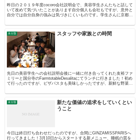
昨日の２０１９年度cocoro会社説明会で、美容学生さんたちと話して
いて改めて気づいたことがあります自分個人も会社もですが、意外と
自分では自分自身の強みは気づきにくいものです。学生さんに京都出
身スタイリスト増山が作ってくれたこの資料を見せて...
スタッフや家族との時間
未分類
先日の美容学生への会社説明会後に一緒に付き合ってくれた友裕ファ
ミリーと国分寺のFarmtotableDesalitaにてランチに行きました！初め
て行ったのですが、ピザパスタも美味しかったですが、新鮮な野菜が
モリモリ食べられるお店です。子ども...
新たな価値の追求をしていくとい
未分類
うこと
今日は終日打ち合わせだったのですが、合間にGINZAMISSPARISへ
行ってきました！3月10日からスタートする新メニュー、睡眠の質を