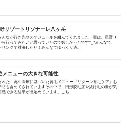
 星野リゾートリゾナーレ八ヶ岳
みんなが行き先やスケジュールを組んでくれました！実は、星野リ
から行ってみたいと思っていたので嬉しかったです^_^みんなで、
リングで対決したり！みんなでゆっくり過...
毛メニューの大きな可能性
ー化された、再生医療に基づいた育毛メニュー『リターン育毛ケア』お
予防も含めてされていますその中で、円形脱毛症や抜け毛の量が気
感できる結果が出始めています。こち...