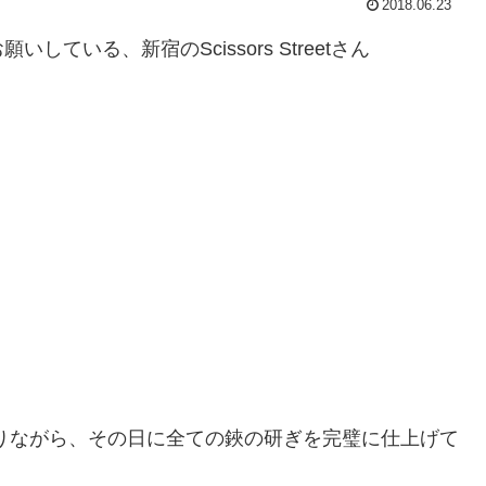
2018.06.23
いる、新宿のScissors Streetさん
りながら、その日に全ての鋏の研ぎを完璧に仕上げて