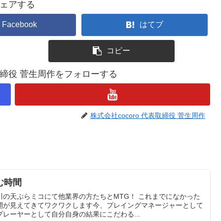
ェアする
Facebook
はてブ
コピー
表取締役 菅生周作をフォローする
株式会社cocoro 代表取締役 菅生周作
む時間
川の天ぷらミコにて他業界の方たちとMTG！ これまでになかった
開が見えてきてワクワクします今、プレイングマネージャーとして
レーヤーとして自分自身の結果にこだわる...