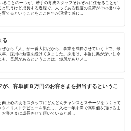
ていることの一つが、若手の育成スタッフそれぞれに任せることが
ると思うけど成長する過程で、人ってある程度の負荷がその後バネ
育てるということをここ何年か現場で感じ...
まる
なぜなら「人」が一番大切だから。事業を成長させていく上で、最
数年、採用の勉強を続けてきました。採用は、本当に奥が深いし今
も、長所があるということは、短所がありメ...
フが、客単価８万円のお客さまを担当するというこ
る気と向上心のあるスタッフにどんどんチャンスとステージをつくって
スタイリストデビューを果たし、入社一年未満で高単価を頂けるま
お客さまに成長させて頂いていると感...