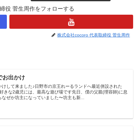
表取締役 菅生周作をフォローする
株式会社cocoro 代表取締役 菅生周作
でお出かけ
かけして来ました♪日野市の京王れーるランドへ最近併設された
車好きな2歳児には、最高な遊び場です先日、僕の父親(理容師)に息
なぜか坊主になっていました〜坊主も新...